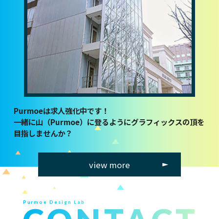
Purmoe Design Lab初タイトル
幻想～ゆめごこち～
2024年11月22日
ニンテンドーeショップより販売開
始
オリジナルタイトル開発中
2024.03.01
Purmoe Design Lab初タイトル
幻想～ゆめごこち～
2024年11月22日 発売予定
Purmoeは求人強化中です！
一緒に山（Purmoe）に登るようにグラフィックスの頂を
目指しませんか？
view more
Purmoe Design Lab