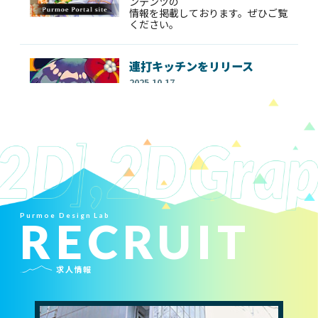
ンテンツの
Purmoe今年も求人強化中で
情報を掲載しております。ぜひご覧
す！
ください。
2024.03.01
2025年度の中途、2026年度の新卒
連打キッチンをリリース
採用中！
2025.10.17
クリッカーゲーム「連打キッチン」
を
iOS / androidでリリース
詳しくはこちら
幻想～ソリティア～をリリース
2025.06.10
幻想～ソリティア～を
Purmoe Design Lab
RECRUIT
iOS / androidでリリース
詳しくはこちら
求人情報
オリジナルタイトルリリース
2024.12.10