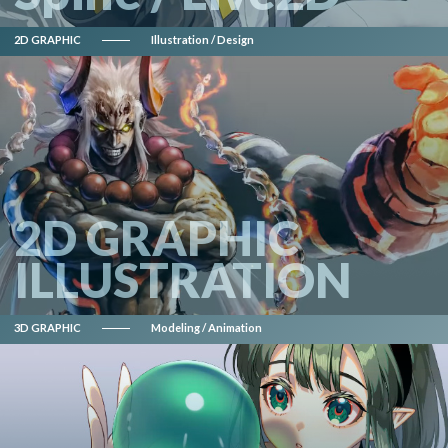
2D GRAPHIC
Illustration / Design
2D GRAPHIC
ILLUSTRATION
3D GRAPHIC
Modeling / Animation