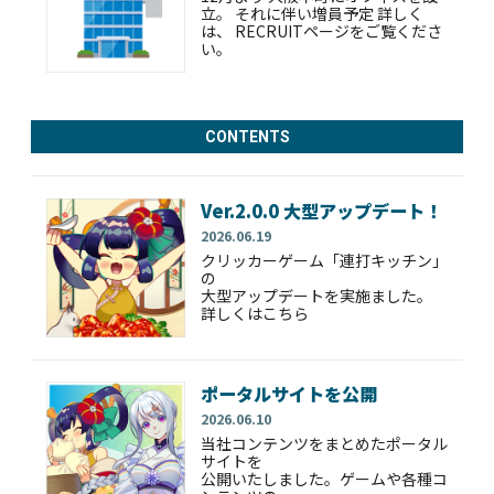
立。 それに伴い増員予定 詳しく
は、 RECRUITページをご覧くださ
い。
業務提携を開始いたしました
CONTENTS
2025.06.10
株式会社Extractorと
2024.11より業務提携を開始いたし
Ver.2.0.0 大型アップデート！
ました。
2026.06.19
クリッカーゲーム「連打キッチン」
の
大型アップデートを実施ました。
仙台本社オフィス移転しまし
詳しくはこちら
た。
2024.03.01
7期を迎え仙台本社オフィスを
ポータルサイトを公開
増床のため、
2026.06.10
2024.3.1日付にて、
仙台市内で移転いたしました！
当社コンテンツをまとめたポータル
サイトを
公開いたしました。ゲームや各種コ