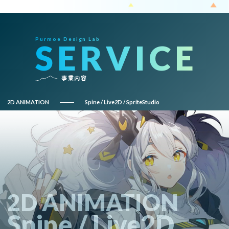
Purmoe Design Lab
SERVICE
事業内容
2D ANIMATION
Spine / Live2D / SpriteStudio
2D ANIMATION
Spine / Live2D